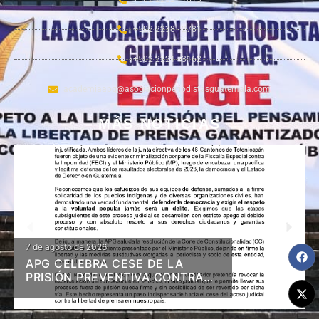
+502 2238 - 2781
+502 2221 - 3162
academiaapg@asociacionperiodistasguatemala.com
MÁS NOTICIAS
7 de agosto de 2026
APG CELEBRA CESE DE LA
PRISIÓN PREVENTIVA CONTRA
DIRIGENTES DE 48 CANTONES Y
RESOLUCIÓN EN FIRME DE
LIBERTAD Y MEDIDAS A ZAMORA