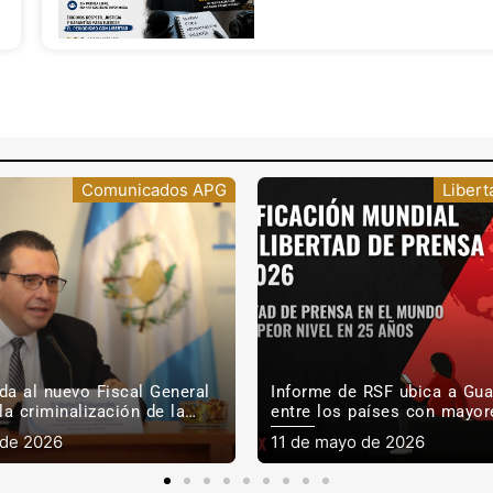
Libertad de Prensa
Comu
 RSF ubica a Guatemala
APG reunirá a reconocidos 
aíses con mayores desafíos
en conversatorio “Tinta Ind
nsa
libertad de prensa en Guate
 de 2026
7 de mayo de 2026
o realidad?”