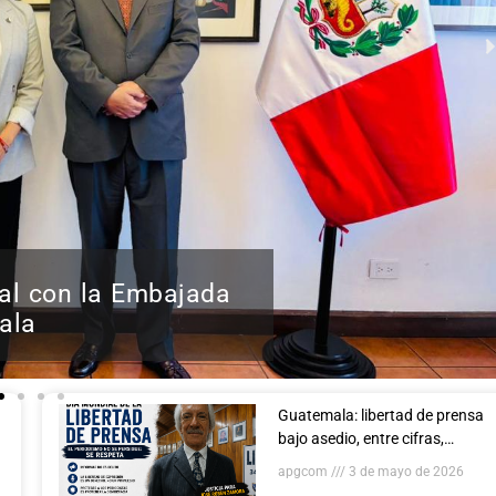
nal con la Embajada
ala
Guatemala: libertad de prensa
bajo asedio, entre cifras,
denuncias gremiales y la
apgcom
3 de mayo de 2026
Declaración de Windhoek