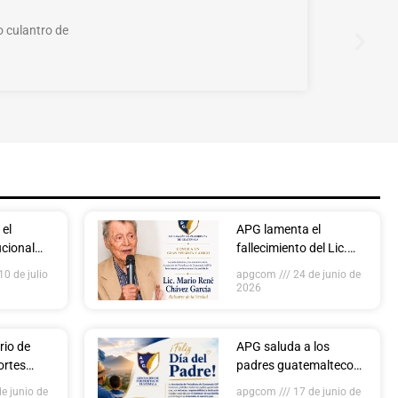
o culantro de
 el
APG lamenta el
ucional
fallecimiento del Lic.
da de la
Mario René Chávez
10 de julio
apgcom
24 de junio de
 Perú en
García, referente
2026
histórico del
periodismo
guatemalteco
rio de
APG saluda a los
ortes
padres guatemaltecos
 en
y reconoce su aporte al
e junio de
apgcom
17 de junio de