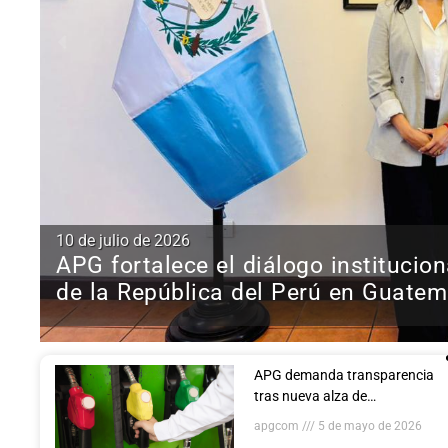
10 de julio de 2026
APG fortalece el diálogo institucio
de la República del Perú en Guatem
APG demanda transparencia
tras nueva alza de
combustibles en plena vigencia
apgcom
5 de mayo de 2026
del subsidio