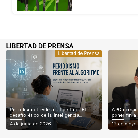
LIBERTAD DE PRENSA
Comunicados APG
APG demanda al nuevo Fiscal General
Informe de
poner fin a la criminalización de la
entre los p
prensa en Guatemala
para la pre
17 de mayo de 2026
11 de mayo