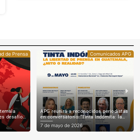
nicados APG
Libertad de Prensa
periodistas
Guatemala: libertad de prensa bajo
ómita: la
asedio, entre cifras, denuncias
mala, ¿mito
gremiales y la Declaración de
3 de mayo de 2026
Windhoek