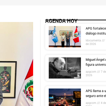
AGENDA HOY
APG fortalece
diálogo instit
con la Embaja
Idocumenta
República del
de 2026
Guatemala
Miguel Ángel 
figura univers
fundador de 
apgcom
7 de
2026
APG llama a u
seguro ante el
vehicular por
apgcom
4 de
de veraneant