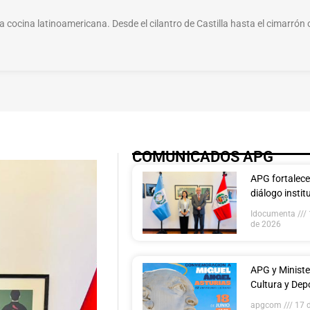
la cocina latinoamericana. Desde el cilantro de Castilla hasta el cimarrón 
COMUNICADOS APG
APG fortalece
diálogo instit
con la Embaja
Idocumenta
República del
de 2026
Guatemala
APG y Ministe
Cultura y Dep
invitan a foro
apgcom
17 d