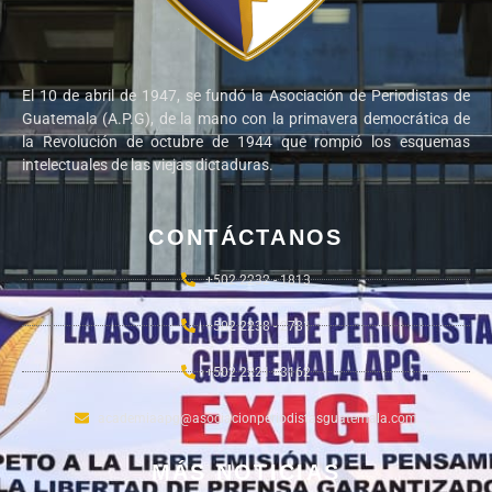
El 10 de abril de 1947, se fundó la Asociación de Periodistas de
Guatemala (A.P.G), de la mano con la primavera democrática de
la Revolución de octubre de 1944 que rompió los esquemas
intelectuales de las viejas dictaduras.
CONTÁCTANOS
+502 2232 - 1813
+502 2238 - 2781
+502 2221 - 3162
academiaapg@asociacionperiodistasguatemala.com
MÁS NOTICIAS