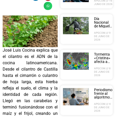
diésel reduce
APGCOM
16 DE
JUNIO DE 2026
casi Q2 por
galón
Día
Nacional
de Miguel
Ángel
Asturias:
APGCOM
9
DE JUNIO DE
APG honra
2026
el legado
de uno de
sus socios
José Luis Cocina explica que
fundadores
Tormenta
el cilantro es el ADN de la
«Cristina»
afecta a
cocina latinoamericana.
Guatemala
Desde el cilantro de Castilla
y
APGCOM
8
DE JUNIO DE
terremotos
hasta el cimarrón o culantro
2026
sacuden
Filipinas y
de hoja larga, esta hierba
Cuba; APG
llama a la
refleja el suelo, el clima y la
Periodismo
prevención
frente al
identidad de cada región.
algoritmo:
Llegó en las carabelas y
El desafío
ético de la
APGCOM
4
terminó fusionándose con el
DE JUNIO DE
Inteligencia
2026
Artificial
maíz y el frijol, creando un
ante el