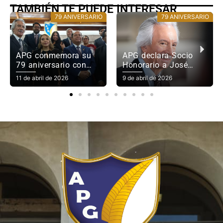
TAMBIÉN TE PUEDE INTERESAR
79 ANIVERSARIO
79 ANIVERSARIO
APG conmemora su
APG declara Socio
79 aniversario con
Honorario a José
reconocimientos a
Rubén Zamora
11 de abril de 2026
9 de abril de 2026
José Rubén Zamora y
Marroquín en su 79
Augusto Valenzuela
aniversario