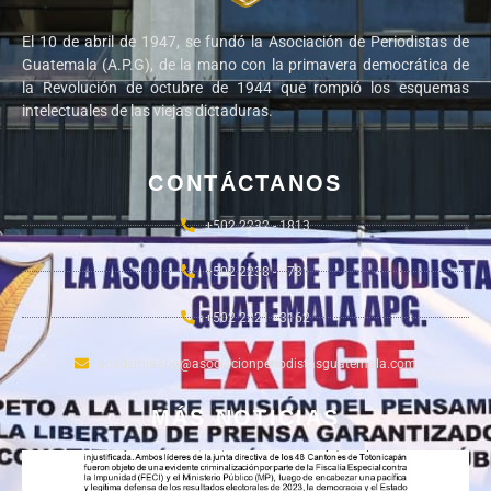
El 10 de abril de 1947, se fundó la Asociación de Periodistas de
Guatemala (A.P.G), de la mano con la primavera democrática de
la Revolución de octubre de 1944 que rompió los esquemas
intelectuales de las viejas dictaduras.
CONTÁCTANOS
+502 2232 - 1813
+502 2238 - 2781
+502 2221 - 3162
academiaapg@asociacionperiodistasguatemala.com
MÁS NOTICIAS