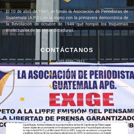
El 10 de abril de 1947, se fundó la Asociación de Periodistas de
Guatemala (A.P.G), de la mano con la primavera democrática de
la Revolución de octubre de 1944 que rompió los esquemas
intelectuales de las viejas dictaduras.
CONTÁCTANOS
+502 2232 - 1813
+502 2238 - 2781
+502 2221 - 3162
academiaapg@asociacionperiodistasguatemala.com
MÁS NOTICIAS