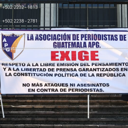
+502 2232 - 1813
+502 2238 - 2781
+502 2221 - 3162
secretariaadministrativa@asociacionperiodistasguatemala.c
academiaapg@asociacionperiodistasguatemala.com