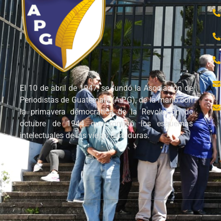
El 10 de abril de 1947, se fundó la Asociación de
Periodistas de Guatemala (A.P.G), de la mano con
la primavera democrática de la Revolución de
octubre de 1944 que rompió los esquemas
intelectuales de las viejas dictaduras.