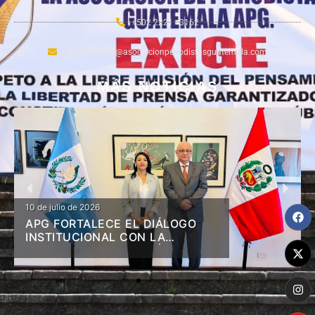
+502 2221 - 3162
academiaapg@asociacionperiodistasguatemala.com
MÁS NOTICIAS
10 de julio de 2026
APG FORTALECE EL DIÁLOGO
INSTITUCIONAL CON LA
EMBAJADA DE LA REPÚBLICA
DEL PERÚ EN GUATEMALA