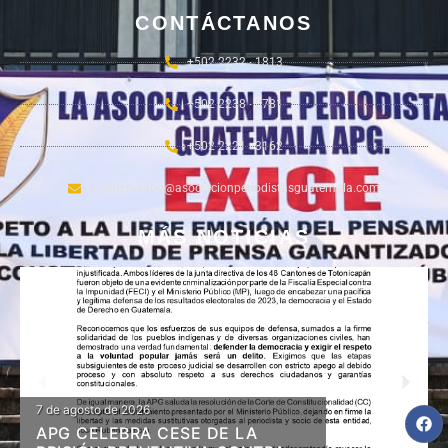
CONTÁCTANOS
+502 2232 - 1813
+502 2238 - 2781
+502 2221 - 3162
academiaapg@asociacionperiodistasguatemala.com
MÁS NOTICIAS
7 de agosto de 2026
APG CELEBRA CESE DE LA