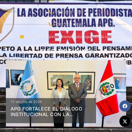
+502 2238 - 2781
+502 2221 - 3162
academiaapg@asociacionperiodistasguatemala.com
MÁS NOTICIAS
10 de julio de 2026
APG FORTALECE EL DIÁLOGO
INSTITUCIONAL CON LA
EMBAJADA DE LA REPÚBLICA
DEL PERÚ EN GUATEMALA