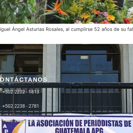
guel Ángel Asturias Rosales, al cumplirse 52 años de su fa
ONTÁCTANOS
+502 2232 - 1813
+502 2238 - 2781
+502 2221 - 3162
7 de agosto de 2026