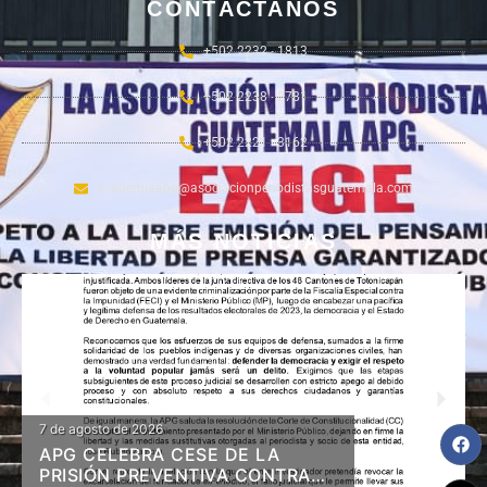
CONTÁCTANOS
+502 2232 - 1813
+502 2238 - 2781
+502 2221 - 3162
academiaapg@asociacionperiodistasguatemala.com
MÁS NOTICIAS
7 de agosto de 2026
APG CELEBRA CESE DE LA
PRISIÓN PREVENTIVA CONTRA