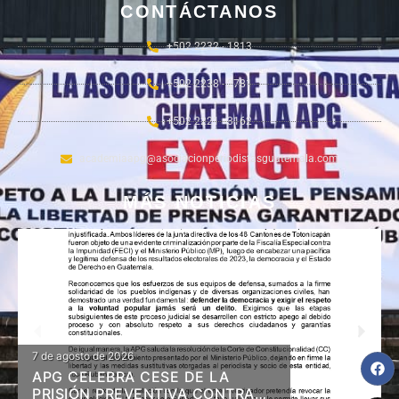
CONTÁCTANOS
+502 2232 - 1813
+502 2238 - 2781
+502 2221 - 3162
academiaapg@asociacionperiodistasguatemala.com
MÁS NOTICIAS
7 de agosto de 2026
APG CELEBRA CESE DE LA
PRISIÓN PREVENTIVA CONTRA