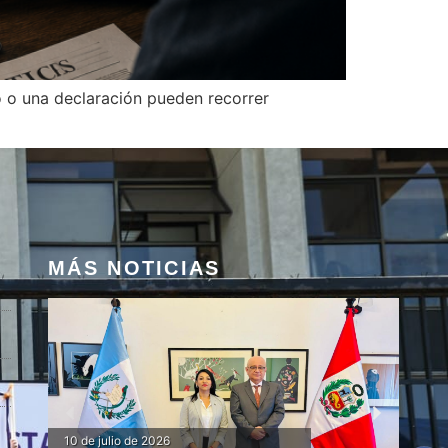
eo o una declaración pueden recorrer
MÁS NOTICIAS
10 de julio de 2026
24