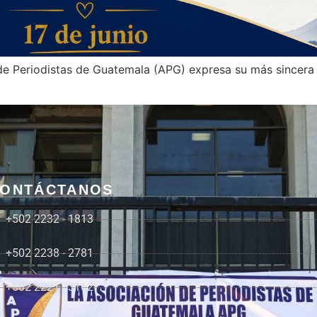
 de Periodistas de Guatemala (APG) expresa su más sincera 
ONTÁCTANOS
+502 2232 - 1813
+502 2238 - 2781
+502 2221 - 3162