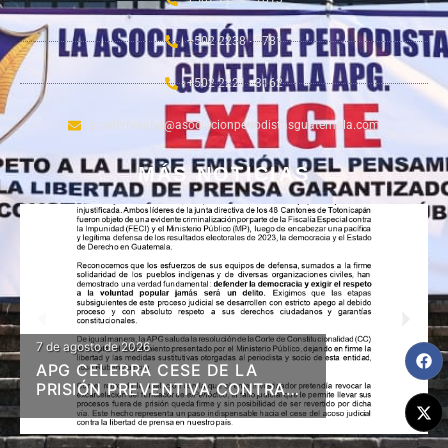
+502 2238 - 2781
+502 2221 - 3162
academiaapg@asociacionperiodistasguatemala.com
MÁS NOTICIAS
7 de agosto de 2026
APG CELEBRA CESE DE LA
PRISIÓN PREVENTIVA CONTRA
DIRIGENTES DE 48 CANTONES Y
RESOLUCIÓN EN FIRME DE
LIBERTAD Y MEDIDAS A ZAMORA