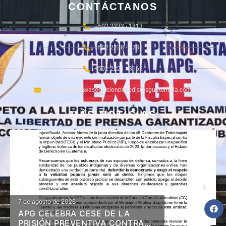
CONTÁCTANOS
+502 2232 - 1813
+502 2238 - 2781
+502 2221 - 3162
academiaapg@asociacionperiodistasguatemala.com
MÁS NOTICIAS
7 de agosto de 2026
APG CELEBRA CESE DE LA
PRISIÓN PREVENTIVA CONTRA