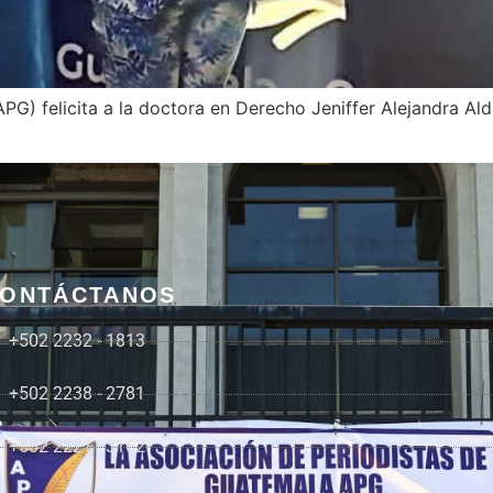
PG) felicita a la doctora en Derecho Jeniffer Alejandra Al
ONTÁCTANOS
+502 2232 - 1813
+502 2238 - 2781
+502 2221 - 3162