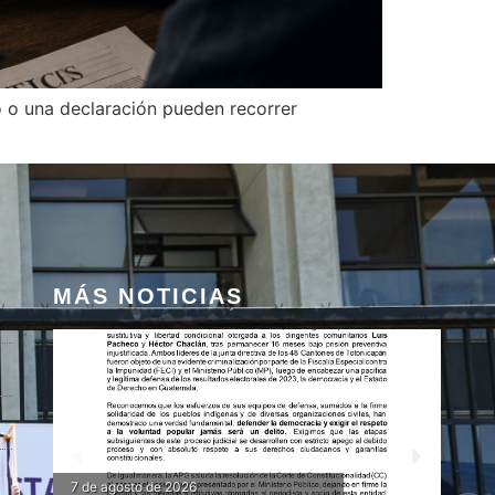
eo o una declaración pueden recorrer
MÁS NOTICIAS
7 de agosto de 2026
10