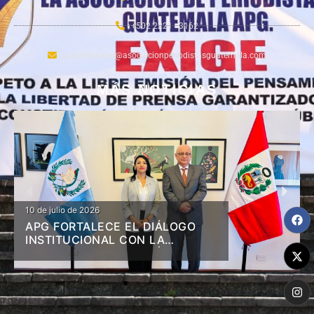
+502 2221 - 3162
academiaapg@asociacionperiodistasguatemala.com
MÁS NOTICIAS
10 de julio de 2026
APG FORTALECE EL DIÁLOGO
INSTITUCIONAL CON LA
EMBAJADA DE LA REPÚBLICA
DEL PERÚ EN GUATEMALA