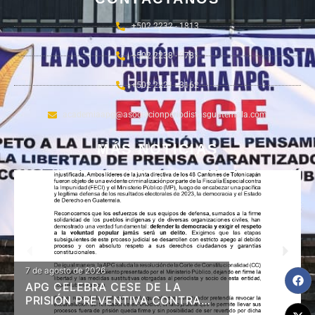
+502 2232 - 1813
+502 2238 - 2781
+502 2221 - 3162
academiaapg@asociacionperiodistasguatemala.com
MÁS NOTICIAS
7 de agosto de 2026
APG CELEBRA CESE DE LA
PRISIÓN PREVENTIVA CONTRA
DIRIGENTES DE 48 CANTONES Y