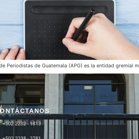
n de Periodistas de Guatemala (APG) es la entidad gremial 
ONTÁCTANOS
+502 2232 - 1813
+502 2238 - 2781