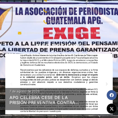
+502 2238 - 2781
+502 2221 - 3162
academiaapg@asociacionperiodistasguatemala.com
MÁS NOTICIAS
7 de agosto de 2026
APG CELEBRA CESE DE LA
PRISIÓN PREVENTIVA CONTRA
DIRIGENTES DE 48 CANTONES Y
RESOLUCIÓN EN FIRME DE
LIBERTAD Y MEDIDAS A ZAMORA