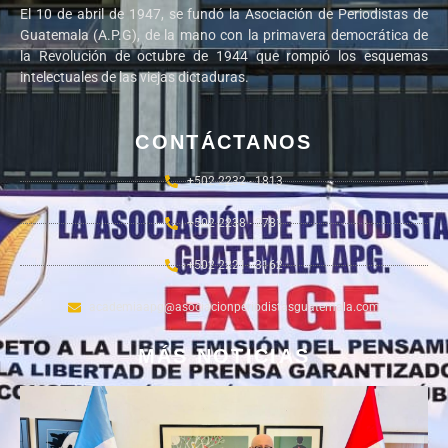
El 10 de abril de 1947, se fundó la Asociación de Periodistas de
Guatemala (A.P.G), de la mano con la primavera democrática de
la Revolución de octubre de 1944 que rompió los esquemas
intelectuales de las viejas dictaduras.
CONTÁCTANOS
+502 2232 - 1813
+502 2238 - 2781
+502 2221 - 3162
academiaapg@asociacionperiodistasguatemala.com
MÁS NOTICIAS